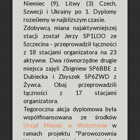
Niemiec (9), Litwy (3) Czech,
Szwecji i Ukrainy po 1. Dyplomy
roześlemy w najbliższym czasie.
Zdobywcą miana najaktywniejszej
stacji został Jerzy SP1LOO ze
Szczecina - przeprowadził łączności
z 18 stacjami organizatora na 23
aktywne. Dwa równorzędne drugie
miejsca zajęli Zbigniew SP6BBE z
Dubiecka i Zbyszek SP6ZWD z
Żywca. Obaj przeprowadzili
łączności z 17 stacjami
organizatora.
Tegoroczna akcja dyplomowa była
współfinansowana ze środków
Urząd Miejski w Wolsztynie
w
ramach projektu "Parowozownia